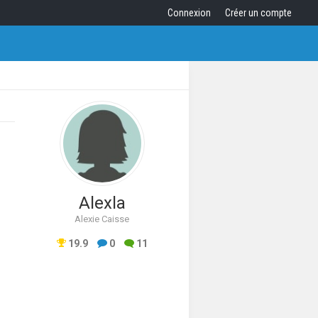
Connexion
Créer un compte
Alexla
Alexie Caisse
19.9
0
11