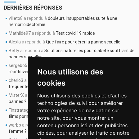
DERNIÈRES RÉPONSES
villeto8
a répondu à
douleurs insupportables suite à une
hemorroidectomie
Mathilde97
a répondu à
Test covid 19 rapide
Alexla
a répondu à
Que faire pour gérer la panne sexuelle
Betty
a répondu à
Solutions naturelles pour diabète souffrant de
pannes sexuelles
sergebo5
a répondu à
les pannes sexuelles sont de plus
Nous utilisons des
répétitives depuis 6 mois
cherlo3
a répondu à
j’ai 45 ans et j’ai des pannes sexuelles
cookies
fréquentes
Nous utilisons des cookies et d'autres
MisterX
a répondu à
la pollyakurie peut elle être la cause de mes
pannes ?
technologies de suivi pour améliorer
votre expérience de navigation sur
Finstrateg
a répondu à
quel rapport entre pannes sexuelles et les
films pornos ??
notre site, pour vous montrer un
contenu personnalisé et des publicités
warbb
a répondu à
pannes sexuelles : comment en parler avec la
femme ?
ciblées, pour analyser le trafic de notre