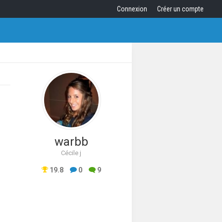
Connexion
Créer un compte
warbb
Cécile j
19.8
0
9