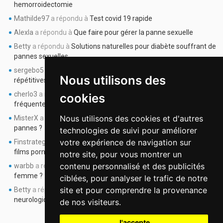
hemorroidectomie
Mathilde97
a répondu à
Test covid 19 rapide
Alexla
a répondu à
Que faire pour gérer la panne sexuelle
Betty
a répondu à
Solutions naturelles pour diabète souffrant de
pannes sexuelles
sergebo5
a répondu à
les pannes sexuelles sont de plus
Nous utilisons des
répétitives depuis 6 mois
cherlo3
a répondu à
j’ai 45 ans et j’ai des pannes sexuelles
cookies
fréquentes
Nous utilisons des cookies et d'autres
MisterX
a répondu à
la pollyakurie peut elle être la cause de mes
pannes ?
technologies de suivi pour améliorer
votre expérience de navigation sur
Finstrateg
a répondu à
quel rapport entre pannes sexuelles et les
films pornos ??
notre site, pour vous montrer un
contenu personnalisé et des publicités
warbb
a répondu à
pannes sexuelles : comment en parler avec la
femme ?
ciblées, pour analyser le trafic de notre
site et pour comprendre la provenance
Betty
a répondu à
les pannes sexuelles lorsqu’on a une maladie
neurologique...
de nos visiteurs.
J'accepte