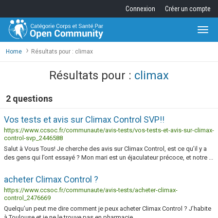
Connexion
Créer un compte
Togg
navi
Home
Résultats pour : climax
Résultats pour :
climax
2 questions
Vos tests et avis sur Climax Control SVP!!
https://www.ccsoc.fr/communaute/avis-tests/vos-tests-et-avis-sur-climax-
control-svp_2446588
Salut à Vous Tous! Je cherche des avis sur Climax Control, est ce qu’il y a
des gens qui l’ont essayé ? Mon mari est un éjaculateur précoce, et notre ...
acheter Climax Control ?
https://www.ccsoc.fr/communaute/avis-tests/acheter-climax-
control_2476669
Quelqu’un peut me dire comment je peux acheter Climax Control ? J’habite
à Toulouse et je ne le trouve pas en pharmacie