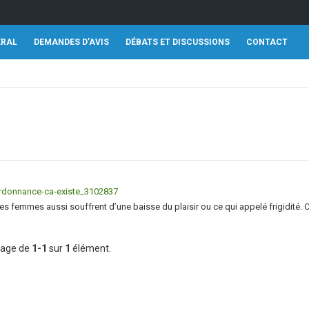
ÉRAL
DEMANDES D’AVIS
DÉBATS ET DISCUSSIONS
CONTACT
rdonnance-ca-existe_3102837
s femmes aussi souffrent d’une baisse du plaisir ou ce qui appelé frigidité. 
hage de
1-1
sur
1
élément.