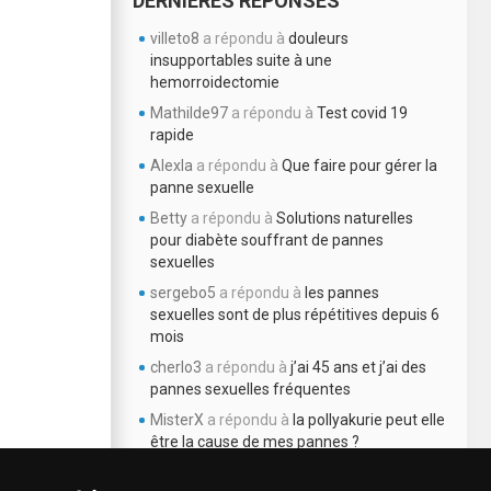
DERNIÈRES RÉPONSES
villeto8
a répondu à
douleurs
insupportables suite à une
hemorroidectomie
Mathilde97
a répondu à
Test covid 19
rapide
Alexla
a répondu à
Que faire pour gérer la
panne sexuelle
Betty
a répondu à
Solutions naturelles
pour diabète souffrant de pannes
sexuelles
sergebo5
a répondu à
les pannes
sexuelles sont de plus répétitives depuis 6
mois
cherlo3
a répondu à
j’ai 45 ans et j’ai des
pannes sexuelles fréquentes
MisterX
a répondu à
la pollyakurie peut elle
être la cause de mes pannes ?
Finstrateg
a répondu à
quel rapport entre