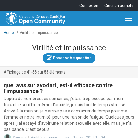
Connexion
Créer un compte
Togg
navi
Home
Virilité et Impuissance
Virilité et Impuissance
Poser votre question
Affichage de
41-53
sur
53
éléments.
quel avis sur avodart, est-il efficace contre
l’impuissance ?
Depuis de nombreuses semaines, j’étais trop occupé par mon
travail, je souffre même d’anxiété, je suis tout le temps stressé.
Arrivé à la maison, je n’arrive pas à consacrer du temps pour ma
femme et notre intimité, pour une raison de fatigue. Quelques jours
après, j’ai essayé d’avoir une relation sexuelle avec elle, mais je n’ai
pas bandé. C’est depuis
Sensuel
Virilité et Impuissance
15 oct. 2019 17:04