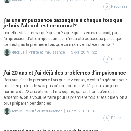
5
Réponses
j’ai une impuissance passagère à chaque fois que
je bois l’alcool; est ce normal?
undefinedJ’ai remarqué qu’après quelques verres d’alcool, j’ai
l’impression d’être impuissant, je m’inquiète beaucoup parce que
ce n’est pas la première fois que ça m’arrive. Est-ce normal ?
duofr31
Virilité et Impuissance
15 oct. 2019 13:21
3
Réponses
j’ai 20 ans et j’ai déjà des problèmes d’impuissance
Bonjour, c’est la première fois que je viens ici, c’est très gênant pour
moi d’en parler. Je sais pas où me tourner. Voilà, je suis un jeun
homme de 22 ans et moi et ma copine, ça fait 1 an qu’on est
ensemble, on a voulu le faire pour la première fois. C’était bien, on a
tout préparer, pendant les
tomily
Virilité et Impuissance
14 oct. 2019 18:49
6
Réponses