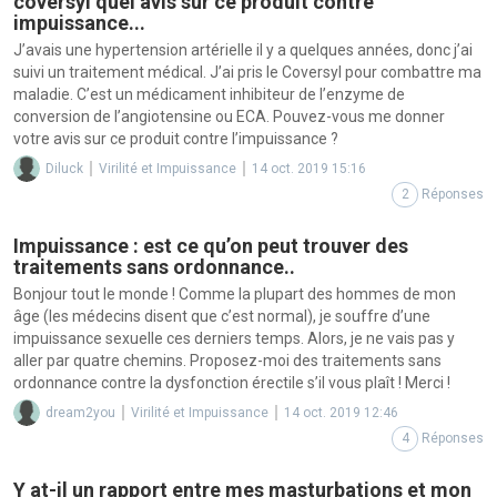
coversyl quel avis sur ce produit contre
impuissance...
J’avais une hypertension artérielle il y a quelques années, donc j’ai
suivi un traitement médical. J’ai pris le Coversyl pour combattre ma
maladie. C’est un médicament inhibiteur de l’enzyme de
conversion de l’angiotensine ou ECA. Pouvez-vous me donner
votre avis sur ce produit contre l’impuissance ?
Diluck
Virilité et Impuissance
14 oct. 2019 15:16
2
Réponses
Impuissance : est ce qu’on peut trouver des
traitements sans ordonnance..
Bonjour tout le monde ! Comme la plupart des hommes de mon
âge (les médecins disent que c’est normal), je souffre d’une
impuissance sexuelle ces derniers temps. Alors, je ne vais pas y
aller par quatre chemins. Proposez-moi des traitements sans
ordonnance contre la dysfonction érectile s’il vous plaît ! Merci !
dream2you
Virilité et Impuissance
14 oct. 2019 12:46
4
Réponses
Y at-il un rapport entre mes masturbations et mon