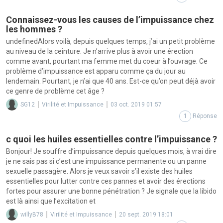
Connaissez-vous les causes de l’impuissance chez
les hommes ?
undefinedAlors voilà, depuis quelques temps, j’ai un petit problème
au niveau de la ceinture. Je n’arrive plus à avoir une érection
comme avant, pourtant ma femme met du coeur à l’ouvrage. Ce
problème d’impuissance est apparu comme ça du jour au
lendemain. Pourtant, je n’ai que 40 ans. Est-ce qu’on peut déjà avoir
ce genre de problème cet âge ?
SG12
Virilité et Impuissance
03 oct. 2019 01:57
1
Réponse
c quoi les huiles essentielles contre l’impuissance ?
Bonjour! Je souffre d’impuissance depuis quelques mois, à vrai dire
je ne sais pas si c’est une impuissance permanente ou un panne
sexuelle passagère. Alors je veux savoir s’il existe des huiles
essentielles pour lutter contre ces pannes et avoir des érections
fortes pour assurer une bonne pénétration ? Je signale que la libido
est là ainsi que l’excitation et
willyB78
Virilité et Impuissance
20 sept. 2019 18:01