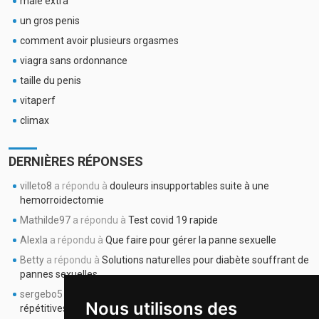
male extra
un gros penis
comment avoir plusieurs orgasmes
viagra sans ordonnance
taille du penis
vitaperf
climax
DERNIÈRES RÉPONSES
villeto8
a répondu à
douleurs insupportables suite à une
hemorroidectomie
Mathilde97
a répondu à
Test covid 19 rapide
Alexla
a répondu à
Que faire pour gérer la panne sexuelle
Betty
a répondu à
Solutions naturelles pour diabète souffrant de
pannes sexuelles
sergebo5
a répondu à
les pannes sexuelles sont de plus
Nous utilisons des
répétitives depuis 6 mois